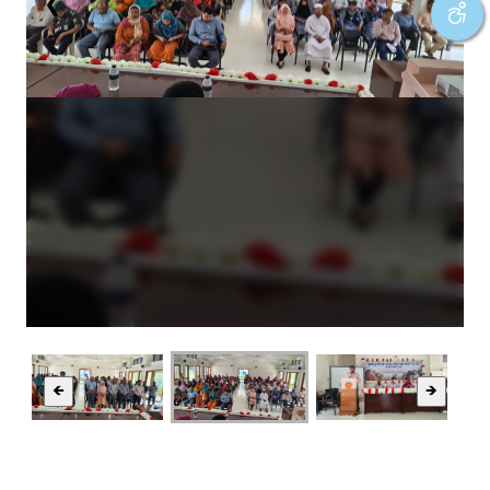
❮
❯
🡸
🡺