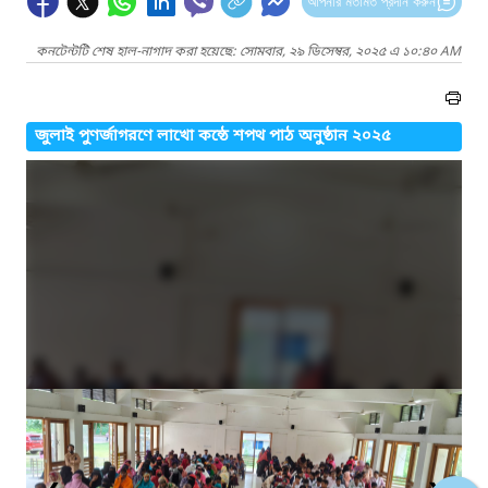
আপনার মতামত প্রদান করুন
কনটেন্টটি শেষ হাল-নাগাদ করা হয়েছে: সোমবার, ২৯ ডিসেম্বর, ২০২৫ এ ১০:৪০ AM
জুলাই পুণর্জাগরণে লাখো কন্ঠে শপথ পাঠ অনুষ্ঠান ২০২৫