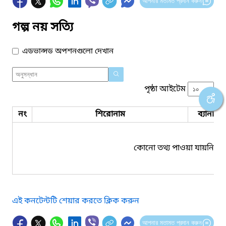
আপনার মতামত প্রদান করুন
গল্প নয় সত্যি
এডভান্সড অপশনগুলো দেখান
পৃষ্ঠা আইটেম
নং
শিরোনাম
ব্যানার 
কোনো তথ্য পাওয়া যায়নি।
এই কনটেন্টটি শেয়ার করতে ক্লিক করুন
আপনার মতামত প্রদান করুন