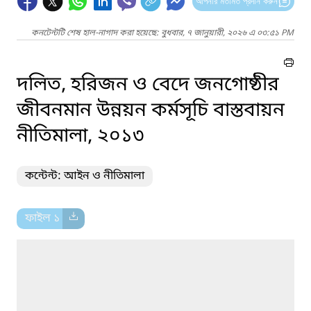
আপনার মতামত প্রদান করুন
কনটেন্টটি শেষ হাল-নাগাদ করা হয়েছে: বুধবার, ৭ জানুয়ারী, ২০২৬ এ ০৩:৫১ PM
দলিত, হরিজন ও বেদে জনগোষ্ঠীর
জীবনমান উন্নয়ন কর্মসূচি বাস্তবায়ন
নীতিমালা, ২০১৩
কন্টেন্ট: আইন ও নীতিমালা
ফাইল ১