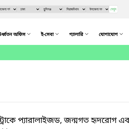
দেখুন
র্ধ্বতন অফিস
ই-সেবা
গ্যালারি
যোগাযোগ
্ট্রোকে প্যারালাইজড, জন্মগত হৃদরোগ এব