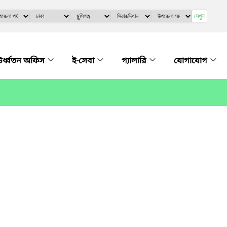
দেখুন
র্ধ্বতন অফিস
ই-সেবা
গ্যালারি
যোগাযোগ