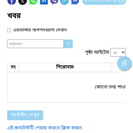
আপনার মতামত প্রদান করুন
খবর
এডভান্সড অপশনগুলো দেখান
পৃষ্ঠা আইটেম
নং
শিরোনাম
ফাইল
কোনো তথ্য পাওয়া য
আর্কাইভ দেখুন
এই কনটেন্টটি শেয়ার করতে ক্লিক করুন